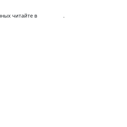
нных читайте в
Политике
.